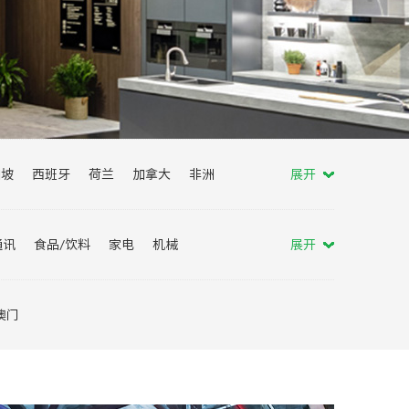
加坡
西班牙
荷兰
加拿大
非洲
展开
马来西亚
土耳其
波兰
葡萄牙
通讯
食品/饮料
家电
机械
展开
会
服贸会
消博会
进博会
澳门