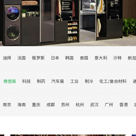
迪拜
法国
俄罗斯
日本
韩国
泰国
意大利
沙特
新
尼
乌兹别克斯坦
瑞士
澳大利亚
欧洲
阿联酋
巴基斯坦
伊朗
菲律宾
橡塑展
科技
制药
汽车展
工业
制冷
化工/复合材料
纺织面料展
旅游展
婴童展
轮胎展
物流展
建筑展
数博
南京
海南
重庆
成都
苏州
杭州
武汉
广州
香港