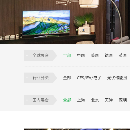
全球展台
全部
中国
美国
德国
英国
巴西
印度
墨西哥
越南
印
阿根廷
比利时
匈牙利
埃及
行业分类
全部
CES/IFA/电子
光伏储能展
安防
医疗器械
宠物展
交通展
国内展台
全部
上海
北京
天津
深圳