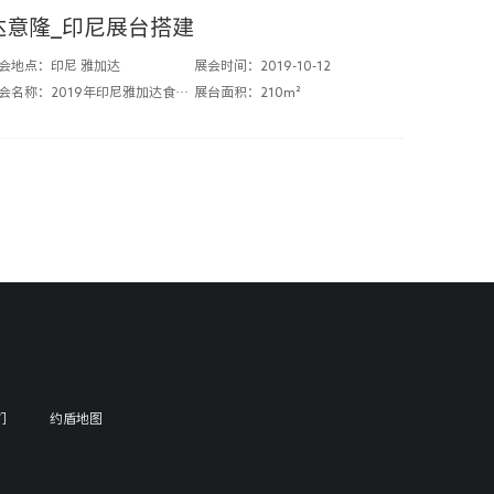
达意隆_印尼展台搭建
会地点：印尼 雅加达
展会时间：2019-10-12
展会名称：2019年印尼雅加达食品加工及包装展览会
展台面积：210m²
们
约盾地图