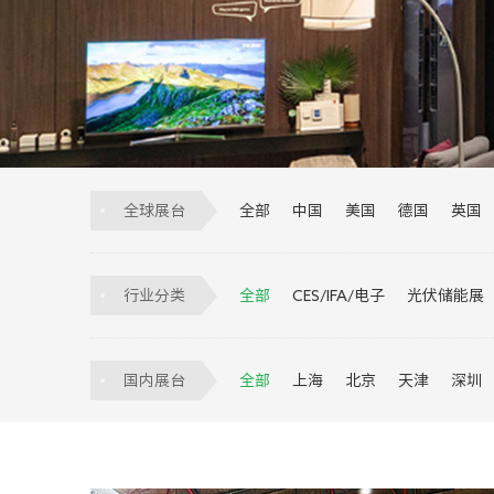
全球展台
全部
中国
美国
德国
英国
巴西
印度
墨西哥
越南
印
阿根廷
比利时
匈牙利
埃及
行业分类
全部
CES/IFA/电子
光伏储能展
安防
医疗器械
宠物展
交通展
国内展台
全部
上海
北京
天津
深圳