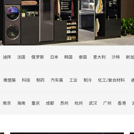
迪拜
法国
俄罗斯
日本
韩国
泰国
意大利
沙特
新
尼
乌兹别克斯坦
瑞士
澳大利亚
欧洲
阿联酋
巴基斯坦
伊朗
菲律宾
橡塑展
科技
制药
汽车展
工业
制冷
化工/复合材料
纺织面料展
旅游展
婴童展
轮胎展
物流展
建筑展
数博
南京
海南
重庆
成都
苏州
杭州
武汉
广州
香港