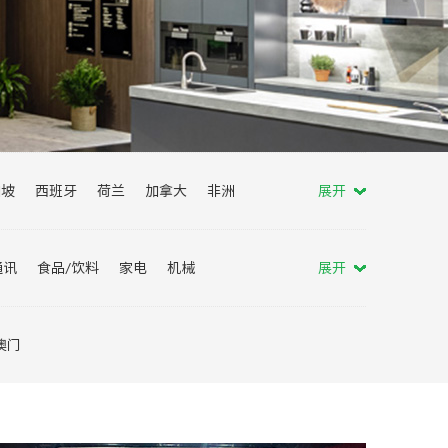
加坡
西班牙
荷兰
加拿大
非洲
展开
马来西亚
土耳其
波兰
葡萄牙
通讯
食品/饮料
家电
机械
展开
会
服贸会
消博会
进博会
澳门