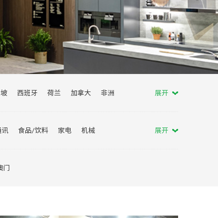
加坡
西班牙
荷兰
加拿大
非洲
展开
马来西亚
土耳其
波兰
葡萄牙
通讯
食品/饮料
家电
机械
展开
会
服贸会
消博会
进博会
澳门