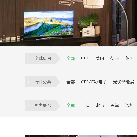
全球展台
全部
中国
美国
德国
英国
巴西
印度
墨西哥
越南
印
阿根廷
比利时
匈牙利
埃及
行业分类
全部
CES/IFA/电子
光伏储能展
安防
医疗器械
宠物展
交通展
国内展台
全部
上海
北京
天津
深圳