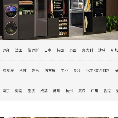
迪拜
法国
俄罗斯
日本
韩国
泰国
意大利
沙特
新
尼
乌兹别克斯坦
瑞士
澳大利亚
欧洲
阿联酋
巴基斯坦
伊朗
菲律宾
橡塑展
科技
制药
汽车展
工业
制冷
化工/复合材料
纺织面料展
旅游展
婴童展
轮胎展
物流展
建筑展
数博
南京
海南
重庆
成都
苏州
杭州
武汉
广州
香港