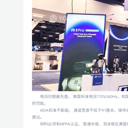
电压问题最先查。 美国标准电压110V/60Hz，
则罚款。
ADA标准不能碰。 通道宽度不低于91厘米，接待
建议。
材料必须有NFPA认证。 普通木板、泡沫板在美国