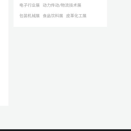
电子行业展
动力传动/物流技术展
包装机械展
食品饮料展
皮革化工展