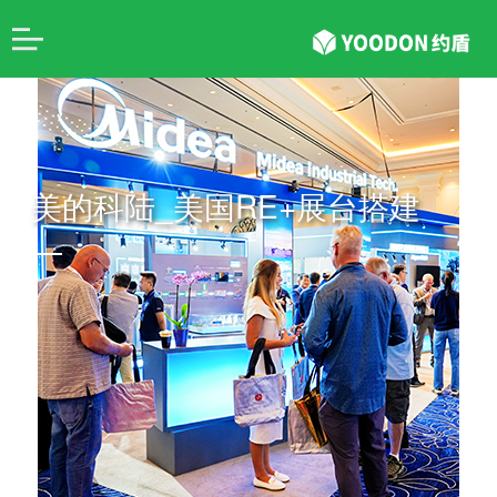
美的科陆_美国RE+展台搭建